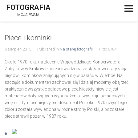
FOTOGRAFIA
MOJA PASJA
Piece i kominki
5 sierpień 2015
Published in
Na starej fotografii
Hits: 6704
Około 1970 roku na zlecenie Wojewódzkiego Konserwatora
Zabytków w Krakowie przeprowadzona została inwentaryzacja
pięców i kominków znajdujących się w pałacu w Wierbce. Na
szczęście dokument ten zachował się i dzisiaj możemy obejrzeć
praktycznie wszystkie pałacowe piece.Niestety niewiele jest
materiałów dotyczących wyposażenia i wystroju pałacowych
wnętrz.....tym cenniejszy ten dokument.Po roku 1970 część tego
zbioru została wywieziona w różne strony Polski, a pozostałe
piece strawił pożar w 1987 roku.