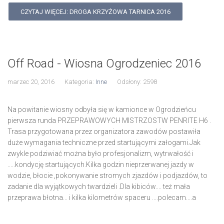
CZYTAJ WIĘCEJ: DROGA KRZYŻOWA TARNICA 2016
Off Road - Wiosna Ogrodzeniec 2016
marzec 20, 2016
Kategoria:
Inne
Odsłony: 2598
Na powitanie wiosny odbyła się w kamionce w Ogrodzieńcu
pierwsza runda PRZEPRAWOWYCH MISTRZOSTW PENRITE H6 .
Trasa przygotowana przez organizatora zawodów postawiła
duże wymagania techniczne przed startującymi załogami.Jak
zwykle podziwiać można było profesjonalizm, wytrwałość i
.....kondycję startujących.Kilka godzin nieprzerwanej jazdy w
wodzie, błocie ,pokonywanie stromych zjazdów i podjazdów, to
zadanie dla wyjątkowych twardzieli .Dla kibiców.... też mała
przeprawa błotna... i kilka kilometrów spaceru ....polecam....a