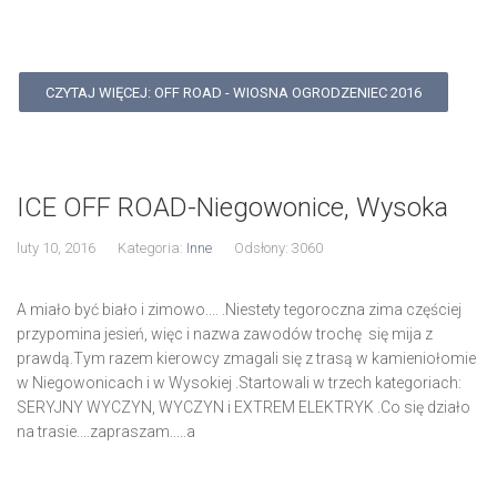
CZYTAJ WIĘCEJ: OFF ROAD - WIOSNA OGRODZENIEC 2016
ICE OFF ROAD-Niegowonice, Wysoka
luty 10, 2016
Kategoria:
Inne
Odsłony: 3060
A miało być biało i zimowo.... .Niestety tegoroczna zima częściej
przypomina jesień, więc i nazwa zawodów trochę się mija z
prawdą.Tym razem kierowcy zmagali się z trasą w kamieniołomie
w Niegowonicach i w Wysokiej .Startowali w trzech kategoriach:
SERYJNY WYCZYN, WYCZYN i EXTREM ELEKTRYK .Co się działo
na trasie....zapraszam.....a