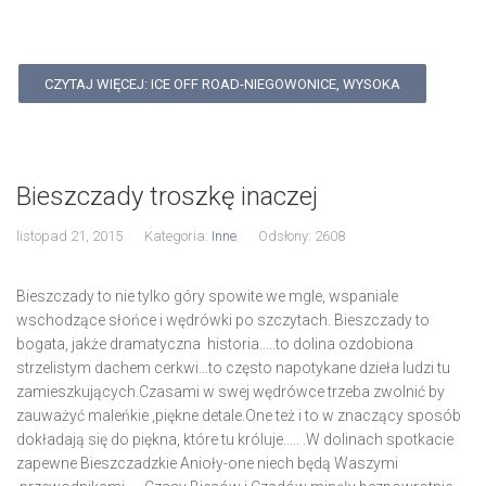
CZYTAJ WIĘCEJ: ICE OFF ROAD-NIEGOWONICE, WYSOKA
Bieszczady troszkę inaczej
listopad 21, 2015
Kategoria:
Inne
Odsłony: 2608
Bieszczady to nie tylko góry spowite we mgle, wspaniale
wschodzące słońce i wędrówki po szczytach. Bieszczady to
bogata, jakże dramatyczna historia.....to dolina ozdobiona
strzelistym dachem cerkwi...to często napotykane dzieła ludzi tu
zamieszkujących.Czasami w swej wędrówce trzeba zwolnić by
zauważyć maleńkie ,piękne detale.One też i to w znaczący sposób
dokładają się do piękna, które tu króluje..... .W dolinach spotkacie
zapewne Bieszczadzkie Anioły-one niech będą Waszymi