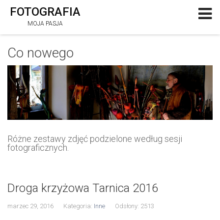
FOTOGRAFIA
MOJA PASJA
Co nowego
Różne zestawy zdjęć podzielone według sesji
fotograficznych.
Droga krzyżowa Tarnica 2016
marzec 29, 2016
Kategoria:
Inne
Odsłony: 2513