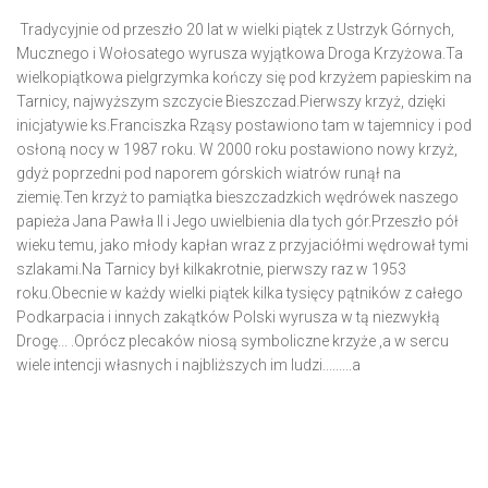
Tradycyjnie od przeszło 20 lat w wielki piątek z Ustrzyk Górnych,
Mucznego i Wołosatego wyrusza wyjątkowa Droga Krzyżowa.Ta
wielkopiątkowa pielgrzymka kończy się pod krzyżem papieskim na
Tarnicy, najwyższym szczycie Bieszczad.Pierwszy krzyż, dzięki
inicjatywie ks.Franciszka Rząsy postawiono tam w tajemnicy i pod
osłoną nocy w 1987 roku. W 2000 roku postawiono nowy krzyż,
gdyż poprzedni pod naporem górskich wiatrów runął na
ziemię.Ten krzyż to pamiątka bieszczadzkich wędrówek naszego
papieża Jana Pawła II i Jego uwielbienia dla tych gór.Przeszło pół
wieku temu, jako młody kapłan wraz z przyjaciółmi wędrował tymi
szlakami.Na Tarnicy był kilkakrotnie, pierwszy raz w 1953
roku.Obecnie w każdy wielki piątek kilka tysięcy pątników z całego
Podkarpacia i innych zakątków Polski wyrusza w tą niezwykłą
Drogę... .Oprócz plecaków niosą symboliczne krzyże ,a w sercu
wiele intencji własnych i najbliższych im ludzi.........a