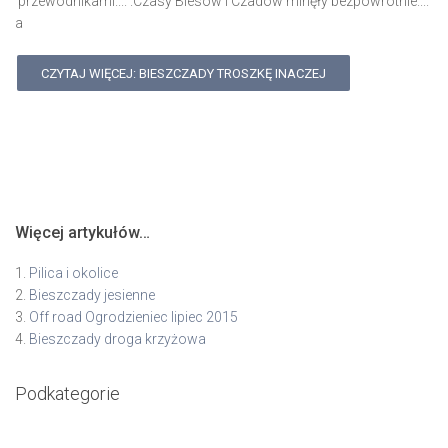
przewodnikami.... .Czasy Biesów i Czadów minęły bezpowrotnie....
a
CZYTAJ WIĘCEJ: BIESZCZADY TROSZKĘ INACZEJ
Więcej artykułów…
Pilica i okolice
Bieszczady jesienne
Off road Ogrodzieniec lipiec 2015
Bieszczady droga krzyżowa
Podkategorie