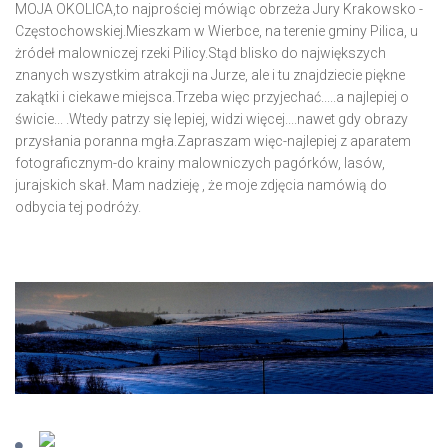
MOJA OKOLICA,to najprościej mówiąc obrzeża Jury Krakowsko -
Częstochowskiej.Mieszkam w Wierbce, na terenie gminy Pilica, u
żródeł malowniczej rzeki Pilicy.Stąd blisko do największych
znanych wszystkim atrakcji na Jurze, ale i tu znajdziecie piękne
zakątki i ciekawe miejsca.Trzeba więc przyjechać.....a najlepiej o
świcie... .Wtedy patrzy się lepiej, widzi więcej....nawet gdy obrazy
przysłania poranna mgła.Zapraszam więc-najlepiej z aparatem
fotograficznym-do krainy malowniczych pagórków, lasów,
jurajskich skał. Mam nadzieję , że moje zdjęcia namówią do
odbycia tej podróży.